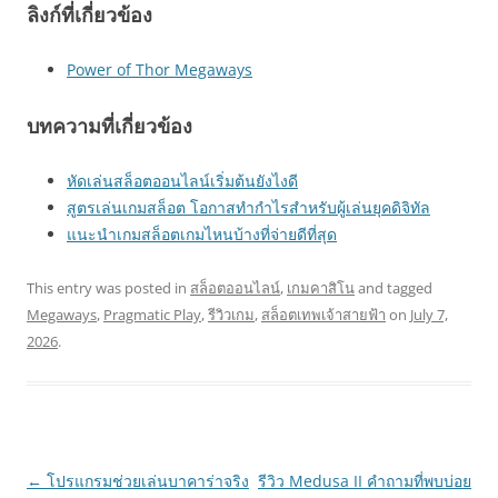
ลิงก์ที่เกี่ยวข้อง
Power of Thor Megaways
บทความที่เกี่ยวข้อง
หัดเล่นสล็อตออนไลน์เริ่มต้นยังไงดี
สูตรเล่นเกมสล็อต โอกาสทำกำไรสำหรับผู้เล่นยุคดิจิทัล
แนะนำเกมสล็อตเกมไหนบ้างที่จ่ายดีที่สุด
This entry was posted in
สล็อตออนไลน์
,
เกมคาสิโน
and tagged
Megaways
,
Pragmatic Play
,
รีวิวเกม
,
สล็อตเทพเจ้าสายฟ้า
on
July 7,
2026
.
Post
←
โปรแกรมช่วยเล่นบาคาร่าจริง
รีวิว Medusa II คำถามที่พบบ่อย