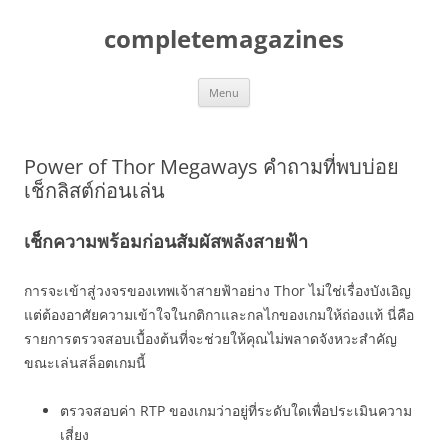
Skip
to
completemagazines
content
Menu
Power of Thor Megaways คำถามที่พบบ่อย
เช็กลิสต์ก่อนเล่น
เช็กความพร้อมก่อนสัมผัสพลังสายฟ้า
การจะเข้าสู่วงจรของเทพเจ้าสายฟ้าอย่าง Thor ไม่ใช่เรื่องบังเอิญ
แต่ต้องอาศัยความเข้าใจในกติกาและกลไกของเกมให้ถ่องแท้ นี่คือ
รายการตรวจสอบเบื้องต้นที่จะช่วยให้คุณไม่พลาดจังหวะสำคัญ
ขณะเล่นสล็อตเกมนี้
ตรวจสอบค่า RTP ของเกมว่าอยู่ที่ระดับใดเพื่อประเมินความ
เสี่ยง