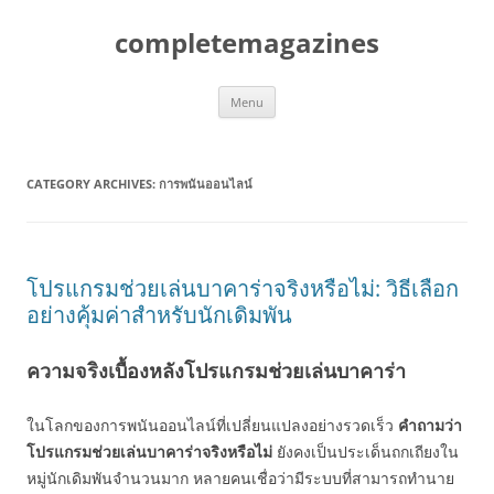
Skip
to
completemagazines
content
Menu
CATEGORY ARCHIVES:
การพนันออนไลน์
โปรแกรมช่วยเล่นบาคาร่าจริงหรือไม่: วิธีเลือก
อย่างคุ้มค่าสำหรับนักเดิมพัน
ความจริงเบื้องหลังโปรแกรมช่วยเล่นบาคาร่า
ในโลกของการพนันออนไลน์ที่เปลี่ยนแปลงอย่างรวดเร็ว
คำถามว่า
โปรแกรมช่วยเล่นบาคาร่าจริงหรือไม่
ยังคงเป็นประเด็นถกเถียงใน
หมู่นักเดิมพันจำนวนมาก หลายคนเชื่อว่ามีระบบที่สามารถทำนาย