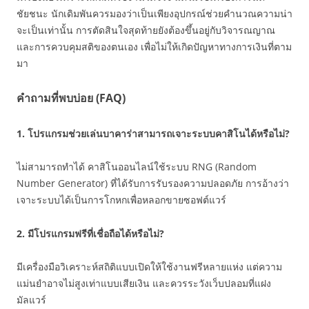
ชัยชนะ นักเดิมพันควรมองว่าเป็นเพียงอุปกรณ์ช่วยคำนวณความน่า
จะเป็นเท่านั้น การตัดสินใจสุดท้ายยังต้องขึ้นอยู่กับวิจารณญาณ
และการควบคุมสติของตนเอง เพื่อไม่ให้เกิดปัญหาทางการเงินที่ตาม
มา
คำถามที่พบบ่อย (FAQ)
1. โปรแกรมช่วยเล่นบาคาร่าสามารถเจาะระบบคาสิโนได้หรือไม่?
ไม่สามารถทำได้ คาสิโนออนไลน์ใช้ระบบ RNG (Random
Number Generator) ที่ได้รับการรับรองความปลอดภัย การอ้างว่า
เจาะระบบได้เป็นการโกหกเพื่อหลอกขายซอฟต์แวร์
2. มีโปรแกรมฟรีที่เชื่อถือได้หรือไม่?
มีเครื่องมือวิเคราะห์สถิติแบบเปิดให้ใช้งานฟรีหลายแห่ง แต่ความ
แม่นยำอาจไม่สูงเท่าแบบเสียเงิน และควรระวังเว็บปลอมที่แฝง
มัลแวร์