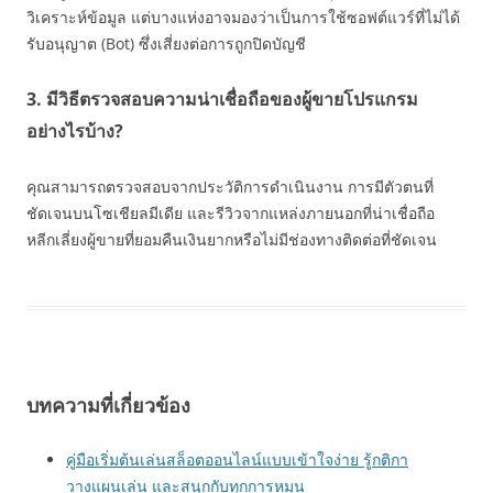
วิเคราะห์ข้อมูล แต่บางแห่งอาจมองว่าเป็นการใช้ซอฟต์แวร์ที่ไม่ได้
รับอนุญาต (Bot) ซึ่งเสี่ยงต่อการถูกปิดบัญชี
3. มีวิธีตรวจสอบความน่าเชื่อถือของผู้ขายโปรแกรม
อย่างไรบ้าง?
คุณสามารถตรวจสอบจากประวัติการดำเนินงาน การมีตัวตนที่
ชัดเจนบนโซเชียลมีเดีย และรีวิวจากแหล่งภายนอกที่น่าเชื่อถือ
หลีกเลี่ยงผู้ขายที่ยอมคืนเงินยากหรือไม่มีช่องทางติดต่อที่ชัดเจน
บทความที่เกี่ยวข้อง
คู่มือเริ่มต้นเล่นสล็อตออนไลน์แบบเข้าใจง่าย รู้กติกา
วางแผนเล่น และสนุกกับทุกการหมุน