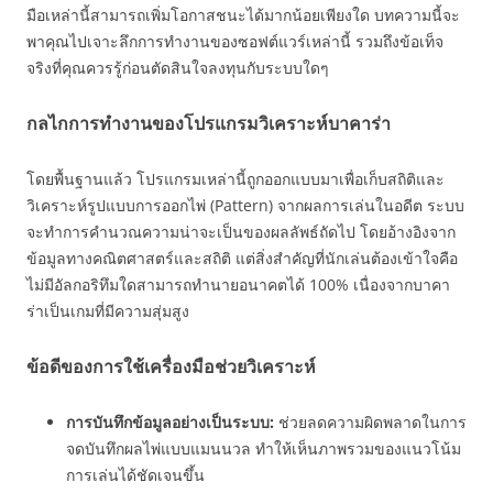
มือเหล่านี้สามารถเพิ่มโอกาสชนะได้มากน้อยเพียงใด บทความนี้จะ
พาคุณไปเจาะลึกการทำงานของซอฟต์แวร์เหล่านี้ รวมถึงข้อเท็จ
จริงที่คุณควรรู้ก่อนตัดสินใจลงทุนกับระบบใดๆ
กลไกการทำงานของโปรแกรมวิเคราะห์บาคาร่า
โดยพื้นฐานแล้ว โปรแกรมเหล่านี้ถูกออกแบบมาเพื่อเก็บสถิติและ
วิเคราะห์รูปแบบการออกไพ่ (Pattern) จากผลการเล่นในอดีต ระบบ
จะทำการคำนวณความน่าจะเป็นของผลลัพธ์ถัดไป โดยอ้างอิงจาก
ข้อมูลทางคณิตศาสตร์และสถิติ แต่สิ่งสำคัญที่นักเล่นต้องเข้าใจคือ
ไม่มีอัลกอริทึมใดสามารถทำนายอนาคตได้ 100% เนื่องจากบาคา
ร่าเป็นเกมที่มีความสุ่มสูง
ข้อดีของการใช้เครื่องมือช่วยวิเคราะห์
การบันทึกข้อมูลอย่างเป็นระบบ:
ช่วยลดความผิดพลาดในการ
จดบันทึกผลไพ่แบบแมนนวล ทำให้เห็นภาพรวมของแนวโน้ม
การเล่นได้ชัดเจนขึ้น