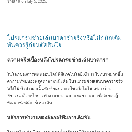
ช่วยเล่น
on
July 6, 2026
.
โปรแกรมช่วยเล่นบาคาร่าจริงหรือไม่? นักเดิม
พันควรรู้ก่อนตัดสินใจ
ความจริงเบื้องหลังโปรแกรมช่วยเล่นบาคาร่า
ในโลกของการพนันออนไลน์ที่มีเทคโนโลยีเข้ามามีบทบาทมากขึ้น
คำถามที่พบบ่อยที่สุดคำถามหนึ่งคือ
โปรแกรมช่วยเล่นบาคาร่าจริง
หรือไม่
ซึ่งคำตอบนั้นซับซ้อนกว่าแค่ใช่หรือไม่ใช่ เพราะต้อง
พิจารณาถึงกลไกการทำงานของระบบและความน่าเชื่อถือของผู้
พัฒนาซอฟต์แวร์เหล่านั้น
หลักการทำงานของอัลกอริทึมการเดิมพัน