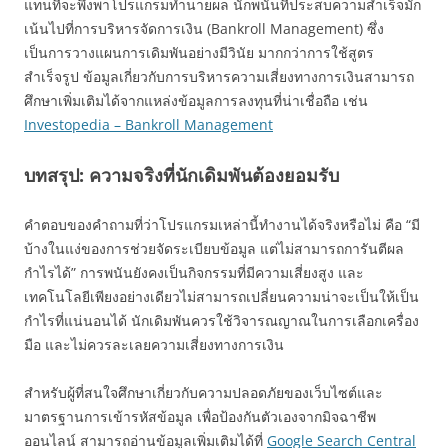
แทนที่จะพึ่งพาโปรแกรมทำนายผล นักพนันที่ประสบความสำเร็จมัก
เน้นไปที่การบริหารจัดการเงิน (Bankroll Management) ซึ่ง
เป็นการวางแผนการเดิมพันอย่างมีวินัย มากกว่าการใช้สูตร
สำเร็จรูป ข้อมูลเกี่ยวกับการบริหารความเสี่ยงทางการเงินสามารถ
ศึกษาเพิ่มเติมได้จากแหล่งข้อมูลการลงทุนที่น่าเชื่อถือ เช่น
Investopedia – Bankroll Management
บทสรุป: ความจริงที่นักเดิมพันต้องยอมรับ
คำตอบของคำถามที่ว่าโปรแกรมเหล่านี้ทำงานได้จริงหรือไม่ คือ “มี
บ้างในแง่ของการช่วยจัดระเบียบข้อมูล แต่ไม่สามารถการันตีผล
กำไรได้” การพนันยังคงเป็นกิจกรรมที่มีความเสี่ยงสูง และ
เทคโนโลยีเพียงอย่างเดียวไม่สามารถเปลี่ยนความน่าจะเป็นให้เป็น
กำไรที่แน่นอนได้ นักเดิมพันควรใช้วิจารณญาณในการเลือกเครื่อง
มือ และไม่ควรละเลยความเสี่ยงทางการเงิน
สำหรับผู้ที่สนใจศึกษาเกี่ยวกับความปลอดภัยของเว็บไซต์และ
มาตรฐานการเข้ารหัสข้อมูล เพื่อป้องกันตัวเองจากมิจฉาชีพ
ออนไลน์ สามารถอ่านข้อมูลเพิ่มเติมได้ที่
Google Search Central