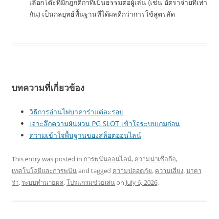
เลือกโต๊ะที่มีกฎกติกาที่เป็นธรรมต่อผู้เล่น (เช่น อัตราจ่ายที่เท่า
กัน) เป็นกลยุทธ์พื้นฐานที่ได้ผลดีกว่าการใช้สูตรลัด
บทความที่เกี่ยวข้อง
วิธีการอ่านไพ่บาคาร่าแต่ละรอบ
เจาะลึกความผันผวน PG SLOT เข้าใจระบบเกมก่อน
ความเข้าใจพื้นฐานของสล็อตออนไลน์
This entry was posted in
การพนันออนไลน์
,
ความน่าเชื่อถือ
,
เทคโนโลยีและการพนัน
and tagged
ความปลอดภัย
,
ความเสี่ยง
,
บาคา
ร่า
,
ระบบทำนายผล
,
โปรแกรมช่วยเล่น
on
July 6, 2026
.