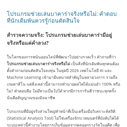
โปรแกรมช่วยเล่นบาคาร่าจริงหรือไม่: คำตอบ
ที่นักเดิมพันควรรู้ก่อนตัดสินใจ
สำรวจความจริง: โปรแกรมช่วยเล่นบาคาร่ามีอยู่
จริงหรือแค่คำลวง?
ในโลกของการพนันออนไลน์ที่พัฒนาไปอย่างรวดเร็ว คำถามที่ว่า
โปรแกรมช่วยเล่นบาคาร่าจริงหรือไม่
เป็นสิ่งที่นักเดิมพันทุกคนต้อง
ตั้งคำถามก่อนตัดสินใจลงทุน ในยุคปี 2026 เทคโนโลยี AI และ
Machine Learning เข้ามามีบทบาทสำคัญในหลายวงการ รวมถึง
เกมคาสิโน แต่สิ่งเหล่านี้สามารถทำนายผลไพ่ได้แม่นยำ 100% หรือ
ไม่? คำตอบคือ
ไม่มีทางเป็นไปได้
หากมีการการันตีว่าชนะทุกครั้ง
นั่นคือสัญญาณของมิจฉาชีพ
โปรแกรมที่มีอยู่จริงส่วนใหญ่ทำหน้าที่เป็นเครื่องมือวิเคราะห์สถิติ
(Statistical Analysis Tool) ไม่ใช่เครื่องจักรเวทมนตร์ที่บังคับไพ่ได้
ระบบเหล่านี้ทำงานโดยการเก็บข้อมูลจากผลออกรางวัลในอดีต เพื่อ