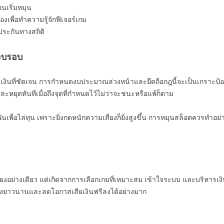
นเริ่มหมุน
เพื่อทำความรู้จักฟีเจอร์เกม
กประกันทางสถิติ
นจบรอบ
งวงเงินที่ชัดเจน การกำหนดงบประมาณล่วงหน้าและยึดถือกฎนี้จะเป็นเกราะป้อง
ะหยุดทันทีเมื่อถึงจุดที่กำหนดไว้ไม่ว่าจะชนะหรือแพ้ก็ตาม
พันเพื่อไล่ทุน เพราะยิ่งกดหนักความเสี่ยงก็ยิ่งสูงขึ้น การหมุนสล็อตควรทำอ
ดวงเพียงอย่างเดียว แต่เกิดจากการเลือกเกมที่เหมาะสม เข้าใจระบบ และบริ
ย่างยาวนานและลดโอกาสเสียเงินฟรีลงได้อย่างมาก