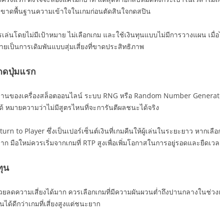
ราะขาดพื้นฐานความเข้าใจในเกมก่อนตัดสินใจกดสปิน
ารเล่นโดยไม่มีเป้าหมาย ไม่เลือกเกม และใช้เงินทุนแบบไม่มีการวางแผน เมื่อ
ยเป็นการเดิมพันแบบสุ่มเสี่ยงที่ขาดประสิทธิภาพ
ดปุ่มแรก
ารทำงานของเครื่องสล็อตออนไลน์ ระบบ RNG หรือ Random Number Generato
้ หมายความว่าไม่มีสูตรไหนที่จะการันตีผลชนะได้จริง
Return to Player ซึ่งเป็นเปอร์เซ็นต์เงินที่เกมคืนให้ผู้เล่นในระยะยาว หากเลื
มาก มือใหม่ควรเริ่มจากเกมที่ RTP สูงเพื่อเพิ่มโอกาสในการอยู่รอดและยืดเว
ทุน
่วยลดความเสี่ยงได้มาก ควรเลือกเกมที่มีความผันผวนต่ำถึงปานกลางในช่ว
ได้ดีกว่าเกมที่เสี่ยงสูงแต่ชนะยาก