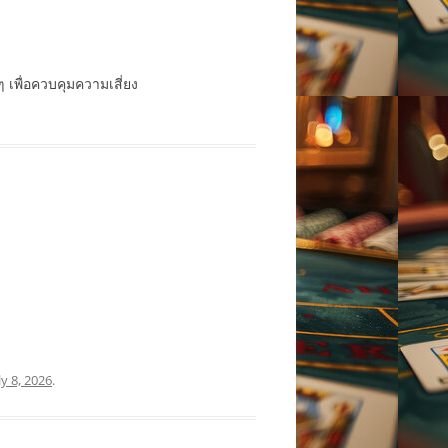
 เพื่อควบคุมความเสี่ยง
ly 8, 2026
.