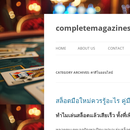
Skip
to
content
completemagazine
HOME
ABOUT US
CONTACT
CATEGORY ARCHIVES:
คาสิโนออนไลน์
สล็อตมือใหม่ควรรู้อะไร คู่มือ
ทำไมเล่นสล็อตแล้วเสียเร็ว ทั้งที่เพิ่
หลายคนเคยเจอปัญหาเปิดแอปมาเล่นสล็อตครั้