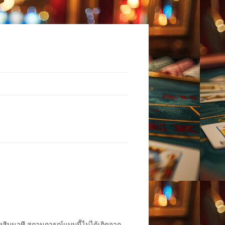
งสิบนาที สถานการณ์แบบนี้ไม่ได้เกิดจาก