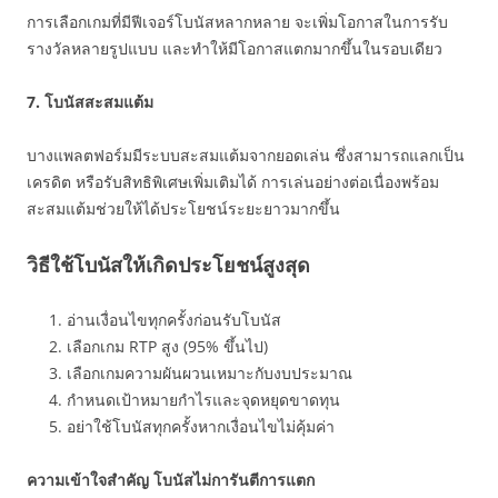
การเลือกเกมที่มีฟีเจอร์โบนัสหลากหลาย จะเพิ่มโอกาสในการรับ
รางวัลหลายรูปแบบ และทำให้มีโอกาสแตกมากขึ้นในรอบเดียว
7.
โบนัสสะสมแต้ม
บางแพลตฟอร์มมีระบบสะสมแต้มจากยอดเล่น ซึ่งสามารถแลกเป็น
เครดิต หรือรับสิทธิพิเศษเพิ่มเติมได้ การเล่นอย่างต่อเนื่องพร้อม
สะสมแต้มช่วยให้ได้ประโยชน์ระยะยาวมากขึ้น
วิธีใช้โบนัสให้เกิดประโยชน์สูงสุด
อ่านเงื่อนไขทุกครั้งก่อนรับโบนัส
เลือกเกม RTP สูง (95% ขึ้นไป)
เลือกเกมความผันผวนเหมาะกับงบประมาณ
กำหนดเป้าหมายกำไรและจุดหยุดขาดทุน
อย่าใช้โบนัสทุกครั้งหากเงื่อนไขไม่คุ้มค่า
ความเข้าใจสำคัญ โบนัสไม่การันตีการแตก