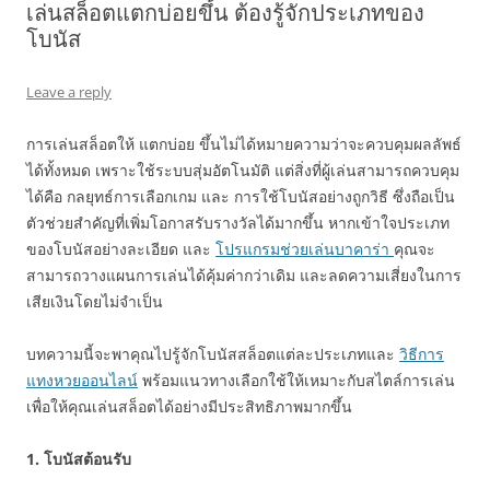
เล่นสล็อตแตกบ่อยขึ้น ต้องรู้จักประเภทของ
โบนัส
Leave a reply
การเล่นสล็อตให้ แตกบ่อย ขึ้นไม่ได้หมายความว่าจะควบคุมผลลัพธ์
ได้ทั้งหมด เพราะใช้ระบบสุ่มอัตโนมัติ แต่สิ่งที่ผู้เล่นสามารถควบคุม
ได้คือ กลยุทธ์การเลือกเกม และ การใช้โบนัสอย่างถูกวิธี ซึ่งถือเป็น
ตัวช่วยสำคัญที่เพิ่มโอกาสรับรางวัลได้มากขึ้น หากเข้าใจประเภท
ของโบนัสอย่างละเอียด และ
โปรแกรมช่วยเล่นบาคาร่า
คุณจะ
สามารถวางแผนการเล่นได้คุ้มค่ากว่าเดิม และลดความเสี่ยงในการ
เสียเงินโดยไม่จำเป็น
บทความนี้จะพาคุณไปรู้จักโบนัสสล็อตแต่ละประเภทและ
วิธีการ
แทงหวยออนไลน์
พร้อมแนวทางเลือกใช้ให้เหมาะกับสไตล์การเล่น
เพื่อให้คุณเล่นสล็อตได้อย่างมีประสิทธิภาพมากขึ้น
1.
โบนัสต้อนรับ