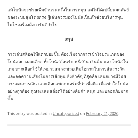
แม้โบนัสจะช่วยเพิ่มจำนวนครั้งในการหมุน แต่ไม่ได้เปลี่ยนผลลัพธ์
ของระบบสุ่มโดยตรง ผู้เล่นควรมองโบนัสเป็นตัวช่วยบริหารทุน
ไม่ใช่เครื่องมือการันตีกำไร
สรุป
การเล่นสล็อตให้แตกบ่อยขึ้น ต้องเริ่มจากการเข้าใจประเภทของ
โบนัสอย่างละเอียด ทั้งโบนัสต้อนรับ ฟรีสปิน เงินคืน และโบนัสใน
เกม หากเลือกใช้ให้เหมาะสม จะช่วยเพิ่มโอกาสในการลุ้นรางวัล
และลดความเสี่ยงในการเสียทุน สิ่งสำคัญที่สุดคือ เล่นอย่างมีวินัย
วางแผนการเงิน และเลือกแพลตฟอร์มที่น่าเชื่อถือ เมื่อเข้าใจโบนัส
อย่างถูกต้อง คุณจะเล่นสล็อตได้อย่างคุ้มค่า สนุก และปลอดภัยมาก
ขึ้น
This entry was posted in
Uncategorized
on
February 21, 2026
.