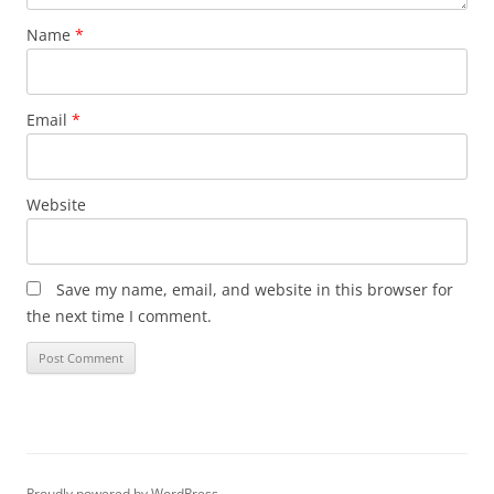
Name
*
Email
*
Website
Save my name, email, and website in this browser for
the next time I comment.
Proudly powered by WordPress